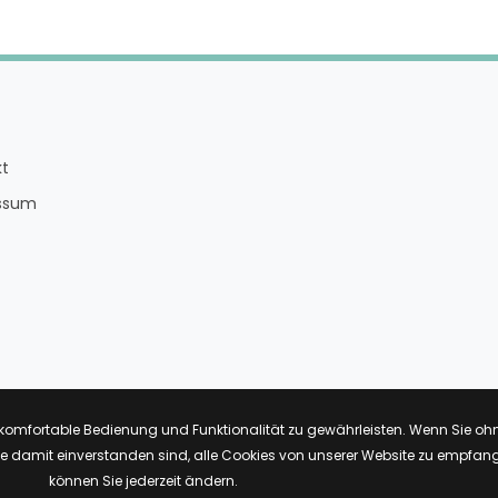
kt
ssum
 komfortable Bedienung und Funktionalität zu gewährleisten. Wenn Sie oh
ie damit einverstanden sind, alle Cookies von unserer Website zu empfang
© 2026 Realschule Rheinau &
Hamm Software
können Sie jederzeit ändern.